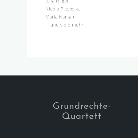
Julia Hilger
Nicola Przybylka
Maria Naman
… und viele mehr!
Grundrechte-
Quartett