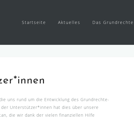
Startseite
Aktuelles
Das Grundrechte
zer*innen
, die uns rund um die Entwicklung des Grundrechte-
l der Unterstützer*innen hat dies über unsere
, die wir dank der vielen finanziellen Hilfe